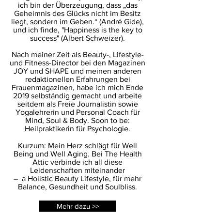
ich bin der Überzeugung, dass „das
Geheimnis des Glücks nicht im Besitz
liegt, sondern im Geben.“ (André Gide),
und ich finde, "Happiness is the key to
success" (Albert Schweizer).
Nach meiner Zeit als Beauty-, Lifestyle-
und Fitness-Director bei den Magazinen
JOY und SHAPE und meinen anderen
redaktionellen Erfahrungen bei
Frauenmagazinen, habe ich mich Ende
2019 selbständig gemacht und arbeite
seitdem als Freie Journalistin sowie
Yogalehrerin und Personal Coach für
Mind, Soul & Body. Soon to be:
Heilpraktikerin für Psychologie.
Kurzum: Mein Herz schlägt für Well
Being und Well Aging. Bei The Health
Attic verbinde ich all diese
Leidenschaften miteinander
– a Holistic Beauty Lifestyle, für mehr
Balance, Gesundheit und Soulbliss.
Mehr dazu >>