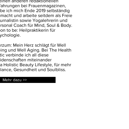
inen anderen redaktionellen
fahrungen bei Frauenmagazinen,
be ich mich Ende 2019 selbständig
macht und arbeite seitdem als Freie
urnalistin sowie Yogalehrerin und
rsonal Coach für Mind, Soul & Body.
on to be: Heilpraktikerin für
ychologie.
rzum: Mein Herz schlägt für Well
ing und Well Aging. Bei The Health
tic verbinde ich all diese
idenschaften miteinander
a Holistic Beauty Lifestyle, für mehr
lance, Gesundheit und Soulbliss.
Mehr dazu >>