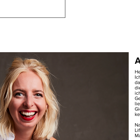
He
Ic
da
di
ic
Ge
li
Gi
ke
Na
Li
Ma