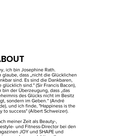
ABOUT
y, ich bin Josephine Rath.
h glaube, dass „nicht die Glücklichen
nkbar sind. Es sind die Dankbaren,
e glücklich sind." (Sir Francis Bacon),
h bin der Überzeugung, dass „das
heimnis des Glücks nicht im Besitz
egt, sondern im Geben.“ (André
de), und ich finde, "Happiness is the
y to success" (Albert Schweizer).
ch meiner Zeit als Beauty-,
festyle- und Fitness-Director bei den
gazinen JOY und SHAPE und