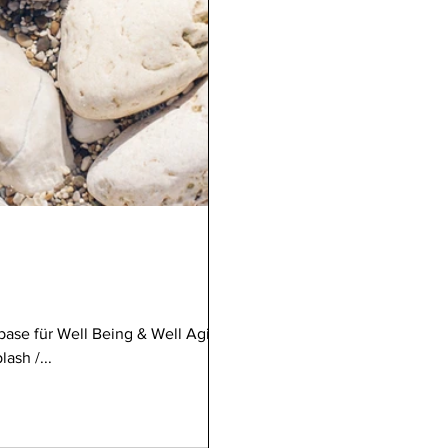
ase für Well Being & Well Aging.
ash /...