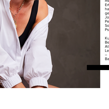
me
Er
ha
ge
Jo
Pe
So
Ps
Ku
Be
At
Le
– 
Ba