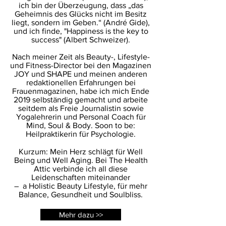
ich bin der Überzeugung, dass „das
Geheimnis des Glücks nicht im Besitz
liegt, sondern im Geben.“ (André Gide),
und ich finde, "Happiness is the key to
success" (Albert Schweizer).
Nach meiner Zeit als Beauty-, Lifestyle-
und Fitness-Director bei den Magazinen
JOY und SHAPE und meinen anderen
redaktionellen Erfahrungen bei
Frauenmagazinen, habe ich mich Ende
2019 selbständig gemacht und arbeite
seitdem als Freie Journalistin sowie
Yogalehrerin und Personal Coach für
Mind, Soul & Body. Soon to be:
Heilpraktikerin für Psychologie.
Kurzum: Mein Herz schlägt für Well
Being und Well Aging. Bei The Health
Attic verbinde ich all diese
Leidenschaften miteinander
– a Holistic Beauty Lifestyle, für mehr
Balance, Gesundheit und Soulbliss.
Mehr dazu >>