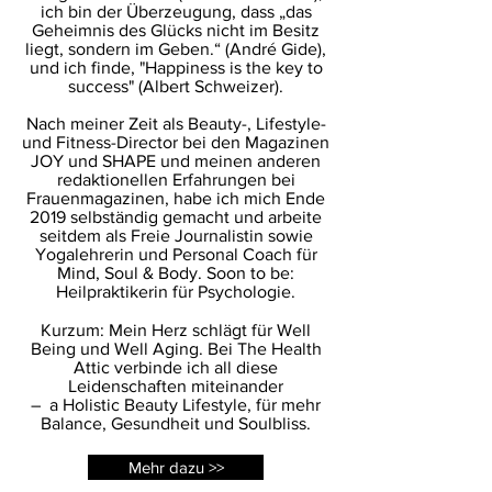
ich bin der Überzeugung, dass „das
Geheimnis des Glücks nicht im Besitz
liegt, sondern im Geben.“ (André Gide),
und ich finde, "Happiness is the key to
success" (Albert Schweizer).
Nach meiner Zeit als Beauty-, Lifestyle-
und Fitness-Director bei den Magazinen
JOY und SHAPE und meinen anderen
redaktionellen Erfahrungen bei
Frauenmagazinen, habe ich mich Ende
2019 selbständig gemacht und arbeite
seitdem als Freie Journalistin sowie
Yogalehrerin und Personal Coach für
Mind, Soul & Body. Soon to be:
Heilpraktikerin für Psychologie.
Kurzum: Mein Herz schlägt für Well
Being und Well Aging. Bei The Health
Attic verbinde ich all diese
Leidenschaften miteinander
– a Holistic Beauty Lifestyle, für mehr
Balance, Gesundheit und Soulbliss.
Mehr dazu >>