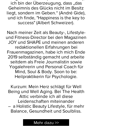
ich bin der Überzeugung, dass „das
Geheimnis des Glücks nicht im Besitz
liegt, sondern im Geben.“ (André Gide),
und ich finde, "Happiness is the key to
success" (Albert Schweizer).
Nach meiner Zeit als Beauty-, Lifestyle-
und Fitness-Director bei den Magazinen
JOY und SHAPE und meinen anderen
redaktionellen Erfahrungen bei
Frauenmagazinen, habe ich mich Ende
2019 selbständig gemacht und arbeite
seitdem als Freie Journalistin sowie
Yogalehrerin und Personal Coach für
Mind, Soul & Body. Soon to be:
Heilpraktikerin für Psychologie.
Kurzum: Mein Herz schlägt für Well
Being und Well Aging. Bei The Health
Attic verbinde ich all diese
Leidenschaften miteinander
– a Holistic Beauty Lifestyle, für mehr
Balance, Gesundheit und Soulbliss.
Mehr dazu >>