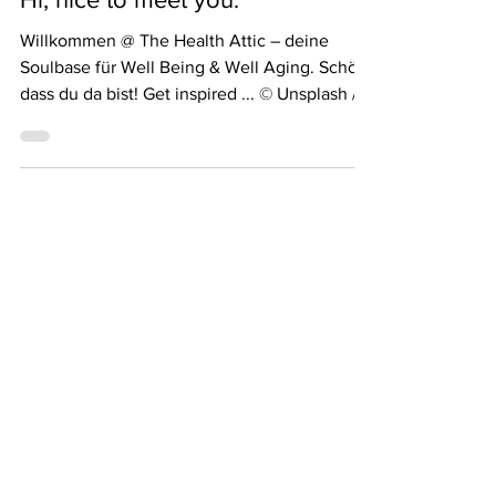
Josephine Rath
28. Nov. 2021
Hi, nice to meet you.
Willkommen @ The Health Attic – deine
Soulbase für Well Being & Well Aging. Schön,
dass du da bist! Get inspired ... © Unsplash /...